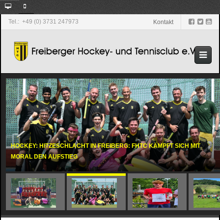
Tel.: +49 (0) 3731 247973
Kontakt
HOCKEY: HITZESCHLACHT IN FREIBERG: FHTC KÄMPFT SICH MIT
MORAL DEN AUFSTIEG