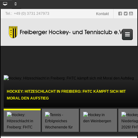
Tel.: +49 (0) 3731 247973
Kontakt
HOCKEY: HITZESCHLACHT IN FREIBERG: FHTC KÄMPFT SICH MIT
MORAL DEN AUFSTIEG