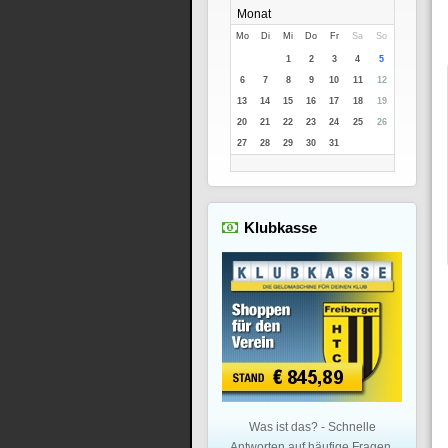
Mo
Di
Mi
Do
Fr
Sa
So
1
2
3
4
5
6
7
8
9
10
11
12
13
14
15
16
17
18
19
20
21
22
23
24
25
26
27
28
29
30
31
Klubkasse
Was ist das? - Schnelle
Antworten auf häufige Fragen.