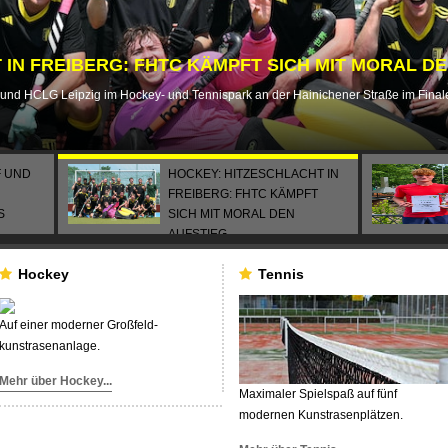
IN FREIBERG: FHTC KÄMPFT SICH MIT MORAL D
TC und HCLG Leipzig im Hockey- und Tennispark an der Hainichener Straße im Fina
F UND
HOCKEY: HITZESCHLACHT IN
FREIBERG: FHTC KÄMPFT
S
SICH MIT MORAL DEN
AUFSTIEG
June 23, 2026
Hockey
Tennis
Auf einer moderner Großfeld-
kunstrasenanlage.
Mehr über Hockey...
Maximaler Spielspaß auf fünf
modernen Kunstrasenplätzen.