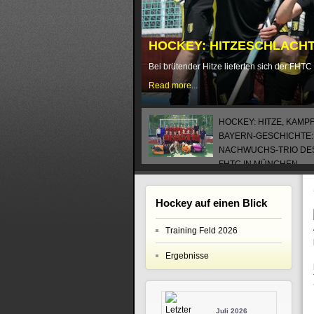
HOCKEY: HITZESCHLACHT 
Bei brütender Hitze lieferten sich der FH
Read more...
HOCKEY: HITZE, KAMP
BAYERN-GESCHICHTE:
NACHWUCHS-TRIO DE
FHTC IN MÜNCHEN
July 21, 2026
Hockey auf einen Blick
Training Feld 2026
Ergebnisse
Juli 2026