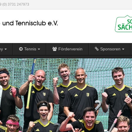
49 (0) 3731 247973
ey
Tennis
Förderverein
Sponsoren