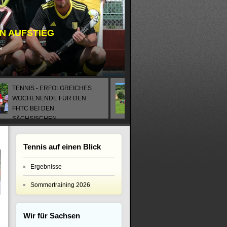
EN AUFSTIEG
le…
TENNIS - ERFOLGREICHES
HOCKEY IN DEN
WOCHENENDE FÜR DEN
WEINBERGEN
FHTC BEI DEN
June 14, 2026
SÄCHSISCHEN
LANDESMEISTERSCHAFT
June 18, 2026
Tennis auf einen Blick
Ergebnisse
Sommertraining 2026
Wir für Sachsen