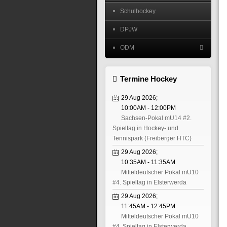
Schulhockey
DPJW
ODM
Termine Hockey
29 Aug 2026
;
10:00AM
-
12:00PM
Sachsen-Pokal mU14 #2.
Spieltag in Hockey- und
Tennispark (Freiberger HTC)
29 Aug 2026
;
10:35AM
-
11:35AM
Mitteldeutscher Pokal mU10
#4. Spieltag in Elsterwerda
29 Aug 2026
;
11:45AM
-
12:45PM
Mitteldeutscher Pokal mU10
#4. Spieltag in Elsterwerda