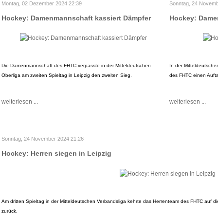
Montag, 02 Dezember 2024 22:39
Sonntag, 24 Novemb
Hockey: Damenmannschaft kassiert Dämpfer
Hockey: Damen
Die Damenmannschaft des FHTC verpasste in der Mitteldeutschen
In der Mitteldeutsch
Oberliga am zweiten Spieltag in Leipzig den zweiten Sieg.
des FHTC einen Auft
weiterlesen ...
weiterlesen ...
Sonntag, 24 November 2024 21:26
Hockey: Herren siegen in Leipzig
Am dritten Spieltag in der Mitteldeutschen Verbandsliga kehrte das Herrenteam des FHTC auf di
zurück.