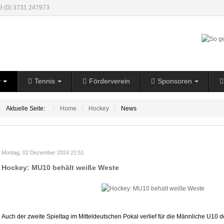
49 (0) 3731 247973
y
Tennis
Förderverein
Sponsoren
Aktuelle Seite:
Home
Hockey
News
Montag, 02 Dezember 2024 22:51
Hockey: MU10 behält weiße Weste
Auch der zweite Spieltag im Mitteldeutschen Pokal verlief für die Männliche U1