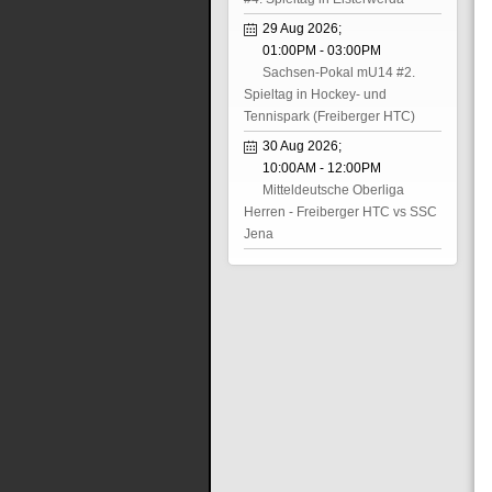
29 Aug 2026
;
01:00PM
-
03:00PM
Sachsen-Pokal mU14 #2.
Spieltag in Hockey- und
Tennispark (Freiberger HTC)
30 Aug 2026
;
10:00AM
-
12:00PM
Mitteldeutsche Oberliga
Herren - Freiberger HTC vs SSC
Jena