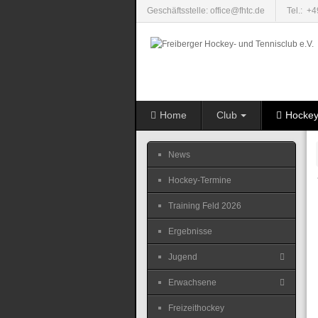
Geschäftsstelle: office@fhtc.de
Tel.: +
Home
Club
Hocke
News
Hockey-Termine
Training Feld 2026
Ergebnisse
Jugend
Erwachsene
Freizeithockey