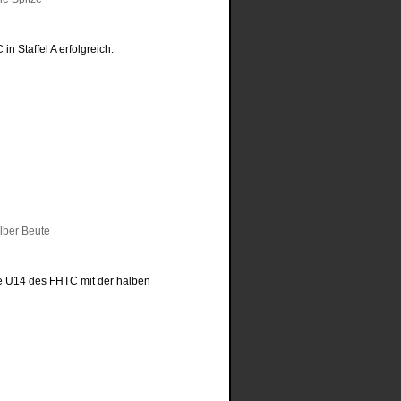
n Staffel A erfolgreich.
he U14 des FHTC mit der halben