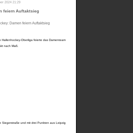
er 2024 21:29
 feiern Auftaktsieg
en Hallenhockey-Oberliga feierte das Damenteam
akt nach Maß.
e Siegerstraße und mit drei Punkten aus Leipzig