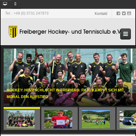
Tel.: +49 (0) 3731 247973
Kontakt
HOCKEY: HITZESCHLACHT IN FREIBERG: FHTC KÄMPFT SICH MIT
MORAL DEN AUFSTIEG