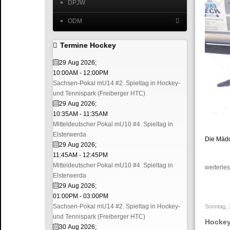
DPJW
ODM
Termine Hockey
29 Aug 2026
;
10:00AM
-
12:00PM
Sachsen-Pokal mU14 #2. Spieltag in Hockey-
und Tennispark (Freiberger HTC)
29 Aug 2026
;
10:35AM
-
11:35AM
Mitteldeutscher Pokal mU10 #4. Spieltag in
Elsterwerda
Die Mädc
29 Aug 2026
;
11:45AM
-
12:45PM
Mitteldeutscher Pokal mU10 #4. Spieltag in
weiterles
Elsterwerda
29 Aug 2026
;
01:00PM
-
03:00PM
Sachsen-Pokal mU14 #2. Spieltag in Hockey-
Sonntag, 
und Tennispark (Freiberger HTC)
Hockey
30 Aug 2026
;