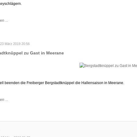
eyschlägern.
en ...
23 März 2019 20:56
adtknüppel zu Gast in Meerane
nell beenden die Freiberger Bergstadtknüppel die Hallensaison in Meerane.
en ...
.