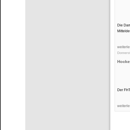
Die Dam
Mittelde
weiterle
Donnerst
Hockey
Der FHT
weiterle