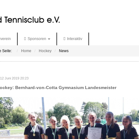
verein
Sponsoren
Interaktiv
e Seite:
Home
Hockey
News
 12 Juni 2019 20:23
ockey: Bernhard-von-Cotta Gymnasium Landesmeister