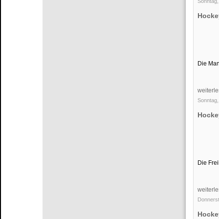
Sonntag,
Hocke
Die Man
weiterle
Sonntag,
Hockey
Die Fre
weiterle
Donnerst
Hockey