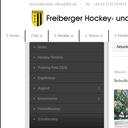
Geschäftsstelle: office@fhtc.de
Tel.: +49 (0) 3731 247973
Home
Club
Hockey
Tennis
Förder
Aktuell
News
Hockey-Termine
Training Feld 2026
Mittwoch,
Ergebnisse
Schulh
Jugend
Erwachsene
Freizeithockey
Schulhockey