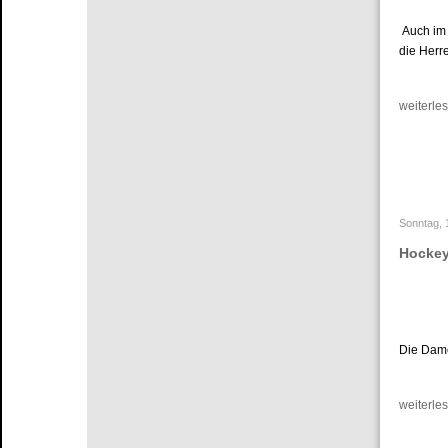
Auch im 
die Herr
weiterles
Sonntag, 
Hockey
Die Dame
weiterles