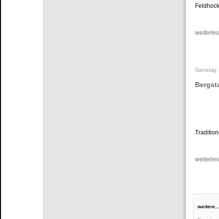
Feldhock
weiterles
Samstag, 
Bergst
Traditio
weiterles
weitere..