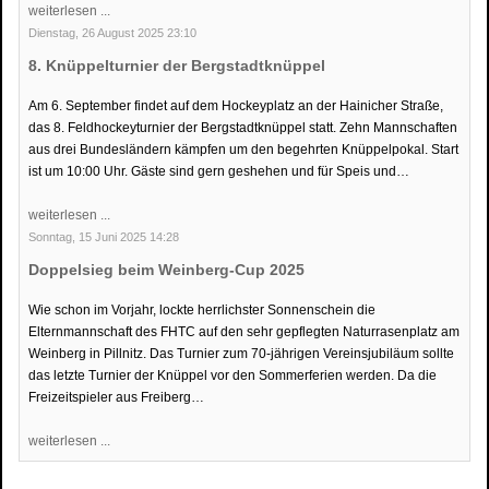
weiterlesen ...
Dienstag, 26 August 2025 23:10
8. Knüppelturnier der Bergstadtknüppel
Am 6. September findet auf dem Hockeyplatz an der Hainicher Straße,
das 8. Feldhockeyturnier der Bergstadtknüppel statt. Zehn Mannschaften
aus drei Bundesländern kämpfen um den begehrten Knüppelpokal. Start
ist um 10:00 Uhr. Gäste sind gern geshehen und für Speis und…
weiterlesen ...
Sonntag, 15 Juni 2025 14:28
Doppelsieg beim Weinberg-Cup 2025
Wie schon im Vorjahr, lockte herrlichster Sonnenschein die
Elternmannschaft des FHTC auf den sehr gepflegten Naturrasenplatz am
Weinberg in Pillnitz. Das Turnier zum 70-jährigen Vereinsjubiläum sollte
das letzte Turnier der Knüppel vor den Sommerferien werden. Da die
Freizeitspieler aus Freiberg…
weiterlesen ...