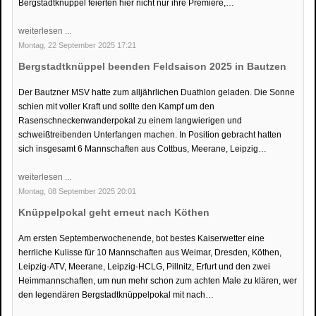
Bergstadtknüppel feierten hier nicht nur ihre Premiere,…
weiterlesen ...
Montag, 22 September 2025 17:21
Bergstadtknüppel beenden Feldsaison 2025 in Bautzen
Der Bautzner MSV hatte zum alljährlichen Duathlon geladen. Die Sonne
schien mit voller Kraft und sollte den Kampf um den
Rasenschneckenwanderpokal zu einem langwierigen und
schweißtreibenden Unterfangen machen. In Position gebracht hatten
sich insgesamt 6 Mannschaften aus Cottbus, Meerane, Leipzig…
weiterlesen ...
Montag, 08 September 2025 20:01
Knüppelpokal geht erneut nach Köthen
Am ersten Septemberwochenende, bot bestes Kaiserwetter eine
herrliche Kulisse für 10 Mannschaften aus Weimar, Dresden, Köthen,
Leipzig-ATV, Meerane, Leipzig-HCLG, Pillnitz, Erfurt und den zwei
Heimmannschaften, um nun mehr schon zum achten Male zu klären, wer
den legendären Bergstadtknüppelpokal mit nach…