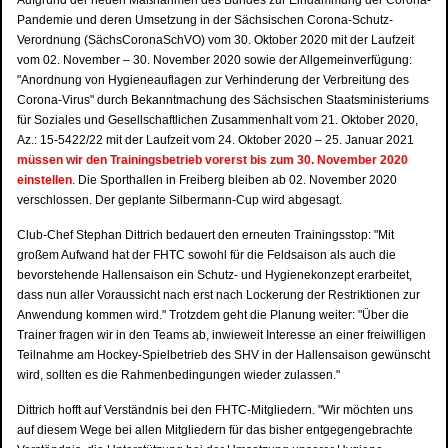
Aufgrund der neuen Maßnahmen des Bundes zur Eindämmung der Corona-
Pandemie und deren Umsetzung in der Sächsischen Corona-Schutz-
Verordnung (SächsCoronaSchVO) vom 30. Oktober 2020 mit der Laufzeit
vom 02. November – 30. November 2020 sowie der Allgemeinverfügung:
"Anordnung von Hygieneauflagen zur Verhinderung der Verbreitung des
Corona-Virus" durch Bekanntmachung des Sächsischen Staatsministeriums
für Soziales und Gesellschaftlichen Zusammenhalt vom 21. Oktober 2020,
Az.: 15-5422/22 mit der Laufzeit vom 24. Oktober 2020 – 25. Januar 2021
müssen wir den Trainingsbetrieb vorerst bis zum 30. November 2020
einstellen
. Die Sporthallen in Freiberg bleiben ab 02. November 2020
verschlossen. Der geplante Silbermann-Cup wird abgesagt.
Club-Chef Stephan Dittrich bedauert den erneuten Trainingsstop: "Mit
großem Aufwand hat der FHTC sowohl für die Feldsaison als auch die
bevorstehende Hallensaison ein Schutz- und Hygienekonzept erarbeitet,
dass nun aller Voraussicht nach erst nach Lockerung der Restriktionen zur
Anwendung kommen wird." Trotzdem geht die Planung weiter: "Über die
Trainer fragen wir in den Teams ab, inwieweit Interesse an einer freiwilligen
Teilnahme am Hockey-Spielbetrieb des SHV in der Hallensaison gewünscht
wird, sollten es die Rahmenbedingungen wieder zulassen."
Dittrich hofft auf Verständnis bei den FHTC-Mitgliedern. "Wir möchten uns
auf diesem Wege bei allen Mitgliedern für das bisher entgegengebrachte