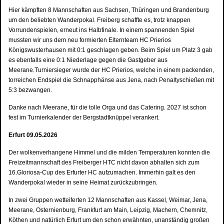
Hier kämpften 8 Mannschaften aus Sachsen, Thüringen und Brandenburg
um den beliebten Wanderpokal. Freiberg schaffte es, trotz knappen
Vorrundenspielen, erneut ins Halbfinale. In einem spannenden Spiel
mussten wir uns dem neu formierten Elternteam HC Prierios
Königswusterhausen mit 0:1 geschlagen geben. Beim Spiel um Platz 3 gab
es ebenfalls eine 0:1 Niederlage gegen die Gastgeber aus
Meerane.Turniersieger wurde der HC Prierios, welche in einem packenden,
torreichen Endspiel die Schnapphänse aus Jena, nach Penaltyschießen mit
5:3 bezwangen.
Danke nach Meerane, für die tolle Orga und das Catering. 2027 ist schon
fest im Turnierkalender der Bergstadtknüppel verankert.
Erfurt 09.05.2026
Der wolkenverhangene Himmel und die milden Temperaturen konnten die
Freizeitmannschaft des Freiberger HTC nicht davon abhalten sich zum
16.Gloriosa-Cup des Erfurter HC aufzumachen. Immerhin galt es den
Wanderpokal wieder in seine Heimat zurückzubringen.
In zwei Gruppen wetteiferten 12 Mannschaften aus Kassel, Weimar, Jena,
Meerane, Osternienburg, Frankfurt am Main, Leipzig, Machern, Chemnitz,
Köthen und natürlich Erfurt um den schon erwähnten, unanständig großen