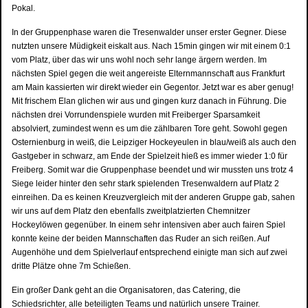
Pokal.
In der Gruppenphase waren die Tresenwalder unser erster Gegner. Diese
nutzten unsere Müdigkeit eiskalt aus. Nach 15min gingen wir mit einem 0:1
vom Platz, über das wir uns wohl noch sehr lange ärgern werden. Im
nächsten Spiel gegen die weit angereiste Elternmannschaft aus Frankfurt
am Main kassierten wir direkt wieder ein Gegentor. Jetzt war es aber genug!
Mit frischem Elan glichen wir aus und gingen kurz danach in Führung. Die
nächsten drei Vorrundenspiele wurden mit Freiberger Sparsamkeit
absolviert, zumindest wenn es um die zählbaren Tore geht. Sowohl gegen
Osternienburg in weiß, die Leipziger Hockeyeulen in blau/weiß als auch den
Gastgeber in schwarz, am Ende der Spielzeit hieß es immer wieder 1:0 für
Freiberg. Somit war die Gruppenphase beendet und wir mussten uns trotz 4
Siege leider hinter den sehr stark spielenden Tresenwaldern auf Platz 2
einreihen. Da es keinen Kreuzvergleich mit der anderen Gruppe gab, sahen
wir uns auf dem Platz den ebenfalls zweitplatzierten Chemnitzer
Hockeylöwen gegenüber. In einem sehr intensiven aber auch fairen Spiel
konnte keine der beiden Mannschaften das Ruder an sich reißen. Auf
Augenhöhe und dem Spielverlauf entsprechend einigte man sich auf zwei
dritte Plätze ohne 7m Schießen.
Ein großer Dank geht an die Organisatoren, das Catering, die
Schiedsrichter, alle beteiligten Teams und natürlich unsere Trainer.