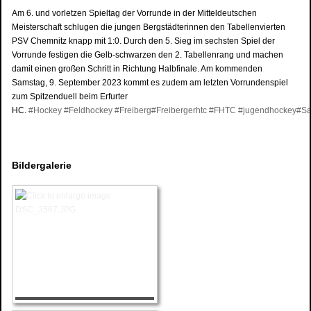
Am 6. und vorletzen Spieltag der Vorrunde in der Mitteldeutschen
Meisterschaft schlugen die jungen Bergstädterinnen den Tabellenvierten
PSV Chemnitz knapp mit 1:0. Durch den 5. Sieg im sechsten Spiel der
Vorrunde festigen die Gelb-schwarzen den 2. Tabellenrang und machen
damit einen großen Schritt in Richtung Halbfinale. Am kommenden
Samstag, 9. September 2023 kommt es zudem am letzten Vorrundenspiel
zum Spitzenduell beim Erfurter
HC.
#Hockey
#Feldhockey
#Freiberg
#Freibergerhtc
#FHTC
#jugendhockey
#Sa
Bildergalerie