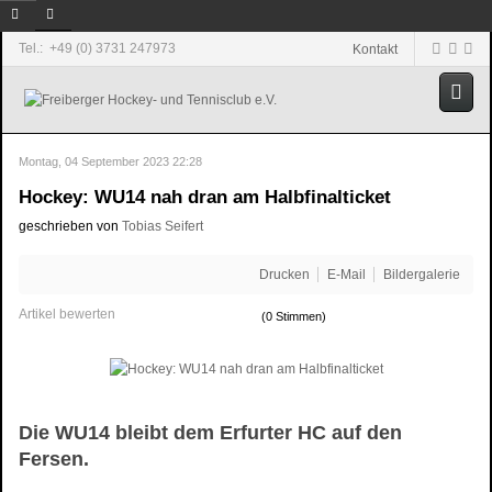
Tel.: +49 (0) 3731 247973
Kontakt
Montag, 04 September 2023 22:28
Hockey: WU14 nah dran am Halbfinalticket
geschrieben von
Tobias Seifert
Drucken
E-Mail
Bildergalerie
Artikel bewerten
(0 Stimmen)
Die WU14 bleibt dem Erfurter HC auf den
Fersen.