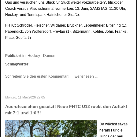
Gas und versuchen uns Stück für Stück weiter vorzuarbeiten“, blickt der
Coach voraus. Also schonmal vormerken: 13. Juni, SAMSTAG, 11.30 Uhr,
Hockey- und Tennispark Hainichener Straße.
FHTC: Schröder, Fleischer, Wildauer, Brückner, Leppelmeier, Bitterling (1),
Papendick, von Wolfersdorf, Freytag (1), Bittermann, Köhler, John, Franke,
Plate, Göpffarth
Publiziert in
Hockey - Damen
Schlagwörter
Schreiben Sie den ersten Kommentar!
weiterlesen ...
Montag, 11 Mai 2026 22:05
Ausrufezeichen gesetzt! Neue FHTC U12 rockt den Auftakt
mit 7:1 und 1:0!!!
Da wächst etwas
heran! Für die
Jungs der neu