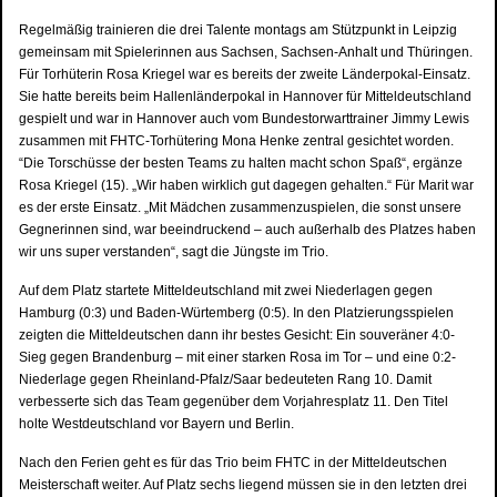
Regelmäßig trainieren die drei Talente montags am Stützpunkt in Leipzig
gemeinsam mit Spielerinnen aus Sachsen, Sachsen-Anhalt und Thüringen.
Für Torhüterin Rosa Kriegel war es bereits der zweite Länderpokal-Einsatz.
Sie hatte bereits beim Hallenländerpokal in Hannover für Mitteldeutschland
gespielt und war in Hannover auch vom Bundestorwarttrainer Jimmy Lewis
zusammen mit FHTC-Torhütering Mona Henke zentral gesichtet worden.
“Die Torschüsse der besten Teams zu halten macht schon Spaß“, ergänze
Rosa Kriegel (15). „Wir haben wirklich gut dagegen gehalten.“ Für Marit war
es der erste Einsatz. „Mit Mädchen zusammenzuspielen, die sonst unsere
Gegnerinnen sind, war beeindruckend – auch außerhalb des Platzes haben
wir uns super verstanden“, sagt die Jüngste im Trio.
Auf dem Platz startete Mitteldeutschland mit zwei Niederlagen gegen
Hamburg (0:3) und Baden-Würtemberg (0:5). In den Platzierungsspielen
zeigten die Mitteldeutschen dann ihr bestes Gesicht: Ein souveräner 4:0-
Sieg gegen Brandenburg – mit einer starken Rosa im Tor – und eine 0:2-
Niederlage gegen Rheinland-Pfalz/Saar bedeuteten Rang 10. Damit
verbesserte sich das Team gegenüber dem Vorjahresplatz 11. Den Titel
holte Westdeutschland vor Bayern und Berlin.
Nach den Ferien geht es für das Trio beim FHTC in der Mitteldeutschen
Meisterschaft weiter. Auf Platz sechs liegend müssen sie in den letzten drei