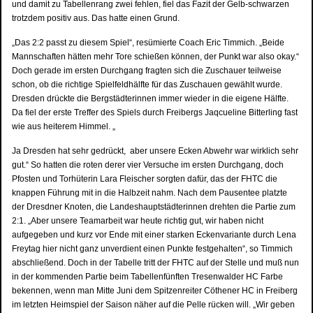
und damit zu Tabellenrang zwei fehlen, fiel das Fazit der Gelb-schwarzen
trotzdem positiv aus. Das hatte einen Grund.
„Das 2:2 passt zu diesem Spiel“, resümierte Coach Eric Timmich. „Beide
Mannschaften hätten mehr Tore schießen können, der Punkt war also okay.“
Doch gerade im ersten Durchgang fragten sich die Zuschauer teilweise
schon, ob die richtige Spielfeldhälfte für das Zuschauen gewählt wurde.
Dresden drückte die Bergstädterinnen immer wieder in die eigene Hälfte.
Da fiel der erste Treffer des Spiels durch Freibergs Jaqcueline Bitterling fast
wie aus heiterem Himmel. „
Ja Dresden hat sehr gedrückt, aber unsere Ecken Abwehr war wirklich sehr
gut.“ So hatten die roten derer vier Versuche im ersten Durchgang, doch
Pfosten und Torhüterin Lara Fleischer sorgten dafür, das der FHTC die
knappen Führung mit in die Halbzeit nahm. Nach dem Pausentee platzte
der Dresdner Knoten, die Landeshauptstädterinnen drehten die Partie zum
2:1. „Aber unsere Teamarbeit war heute richtig gut, wir haben nicht
aufgegeben und kurz vor Ende mit einer starken Eckenvariante durch Lena
Freytag hier nicht ganz unverdient einen Punkte festgehalten“, so Timmich
abschließend. Doch in der Tabelle tritt der FHTC auf der Stelle und muß nun
in der kommenden Partie beim Tabellenfünften Tresenwalder HC Farbe
bekennen, wenn man Mitte Juni dem Spitzenreiter Cöthener HC in Freiberg
im letzten Heimspiel der Saison näher auf die Pelle rücken will. „Wir geben