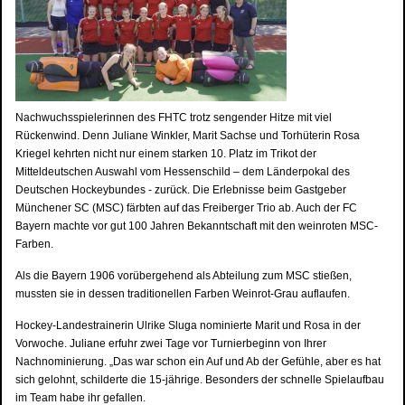
Nachwuchsspielerinnen des FHTC trotz sengender Hitze mit viel
Rückenwind. Denn Juliane Winkler, Marit Sachse und Torhüterin Rosa
Kriegel kehrten nicht nur einem starken 10. Platz im Trikot der
Mitteldeutschen Auswahl vom Hessenschild – dem Länderpokal des
Deutschen Hockeybundes - zurück. Die Erlebnisse beim Gastgeber
Münchener SC (MSC) färbten auf das Freiberger Trio ab. Auch der FC
Bayern machte vor gut 100 Jahren Bekanntschaft mit den weinroten MSC-
Farben.
Als die Bayern 1906 vorübergehend als Abteilung zum MSC stießen,
mussten sie in dessen traditionellen Farben Weinrot-Grau auflaufen.
Hockey-Landestrainerin Ulrike Sluga nominierte Marit und Rosa in der
Vorwoche. Juliane erfuhr zwei Tage vor Turnierbeginn von Ihrer
Nachnominierung. „Das war schon ein Auf und Ab der Gefühle, aber es hat
sich gelohnt, schilderte die 15-jährige. Besonders der schnelle Spielaufbau
im Team habe ihr gefallen.