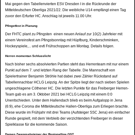
Mai gegen den Tabellenvierten ESV Dresden I in die Rückrunde der
Mitteldeutschen Oberliga 2021/22. Die weibliche U14 empfängt einen Tag
zuvor den Erfurter HC. Anschlag ist jeweils 11.00 Uhr.
Pfingstfest in Planung
Der FHTC plant zu Pfingsten einen neuen Anlauf zur 10(2) Jahrfeier mit
einem Vereinsfest am Pfingstsonntag mit Hüpfburg, Kinderschminken,
Hockeyspiele,... und evtl Frühschoppen am Montag. Details folgen.
Herren momentan Schlusslicht
Nach bisher sechs absolvierten Partien steht das Herrenteam mit nur einem
Punkt auf dem 7. und letzten Rang der Tabelle. Die Mannschaft von
Spielertrainer Benjamin Ströhle hat dabei zwei Zähler Rückstand auf
Tabellennachbar HCLG Leipzig. An der Spitze liegt der nach sieben Spielen
ungeschlagene Cöthener HC. Die letzten Punkte für das Freiberger Herren-
Team gab es am 3. Oktober 2021 bei HCLG Leipzig mit einem 0:0
Unentschieden. Unter dem Hallendach blieb es beim Aufgalopp in Jena
(6:9), ehe Corona die Mitteldeutsche Hallen-Oberliga zum Erliegen brachte.
Diese wurde im Frühjahr mit drei Teams (Aufsteiger SSC Jena) ein einfacher
Runde gespielt, mit dem Verbleib der verzichtenden Freiberger in dieser
Spielklasse für die kommende Saison.
Damen Zwangsabsteiger der Regionalliga OST