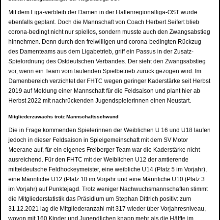
Mit dem Liga-verbleib der Damen in der Hallenregionalliga-OST wurde
ebenfalls geplant. Doch die Mannschaft von Coach Herbert Seifert blieb
corona-bedingt nicht nur spiellos, sondern musste auch den Zwangsabstieg
hinnehmen. Denn durch den freiwilligen und corona-bedingten Rückzug
des Damenteams aus dem Ligabetrieb, griff ein Passus in der Zusatz-
Spielordnung des Ostdeutschen Verbandes. Der sieht den Zwangsabstieg
vor, wenn ein Team vom laufenden Spielbetrieb zurück gezogen wird. Im
Damenbereich verzichtet der FHTC wegen geringer Kaderstärke seit Herbst
2019 auf Meldung einer Mannschaft für die Feldsaison und plant hier ab
Herbst 2022 mit nachrückenden Jugendspielerinnen einen Neustart.
Mitgliederzuwachs trotz Mannschaftsschwund
Die in Frage kommenden Spielerinnen der Weiblichen U 16 und U18 laufen
jedoch in dieser Feldsaison in Spielgemeinschaft mit dem SV Motor
Meerane auf, für ein eigenes Freiberger Team war die Kaderstärke nicht
ausreichend. Für den FHTC mit der Weiblichen U12 der amtierende
mitteldeutsche Feldhockeymeister, eine weibliche U14 (Platz 5 im Vorjahr),
eine Männliche U12 (Platz 10 im Vorjahr und eine Männliche U10 (Platz 3
im Vorjahr) auf Punktejagd. Trotz weniger Nachwuchsmannschaften stimmt
die Mitgliederstatistik das Präsidium um Stephan Dittrich positiv: zum
31.12.2021 lag die Mitgliederanzahl mit 317 wieder über Vorjahresniveau,
wovon mit 160 Kinder und Jugendlichen knapp mehr als die Hälfte im