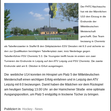
Der FHTC-Nachwuchs
hat mit der Männlichen
U10 den Einzug in die
Endrunde der
Mitteldeutschen
Meisterschaft
geschafft. Das Team
bezwang in Chemnitz
als Tabellenzweiter in Staffel B den Drittplatzierten ESV Dresden mit 6:3 und sicherte so
den zur Qualifikation benötigten Tabellenplatz zwei, trotz Niederlage gegen
Tabellenführer PSV Chemnitz 5:3. Die Youngster treifft heute im ersten von zwei
Turnieren der Endrunde in Leipzig auf den ATV Leipzig und PSV Chemnitz. Die zweite
Endrunde wird am 9. Oktober in Erfurt ausgetragen.
Die weibliche U14 konnten im Hinspiel um Platz 5 der Mitteldeutschen
Meisterschaft einen wichtigen Erfolg einfahren und in Leipzig den ATV
Leipzig mit 6:0 bezwungen. Damit haben die Mädchen vor dem Rückspiel
am heutigen Samstag 13.00 Uhr an der Hainichener Straße eine optimale
Ausgangsposition, um Platz 5 endgültig in trockene Tücher zu bringen.
Publiziert in
Hockey - News