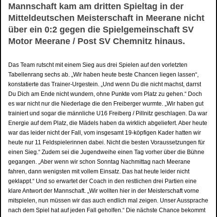
Mannschaft kam am dritten Spieltag in der
Mitteldeutschen Meisterschaft in Meerane nicht
über ein 0:2 gegen die Spielgemeinschaft SV
Motor Meerane / Post SV Chemnitz hinaus.
Das Team rutscht mit einem Sieg aus drei Spielen auf den vorletzten
Tabellenrang sechs ab. „Wir haben heute beste Chancen liegen lassen“,
konstatierte das Trainer-Urgestein. „Und wenn Du die nicht machst, darrst
Du Dich am Ende nicht wundern, ohne Punkte vom Platz zu gehen.“ Doch
es war nicht nur die Niederlage die den Freiberger wurmte. „Wir haben gut
trainiert und sogar die männliche U16 Freiberg / Pillnitz geschlagen. Da war
Energie auf dem Platz, die Mädels haben da wirklich abgeliefert. Aber heute
war das leider nicht der Fall, vom insgesamt 19-köpfigen Kader hatten wir
heute nur 11 Feldspielerinnen dabei. Nicht die besten Voraussetzungen für
einen Sieg.“ Zudem sei die Jugendweihe einen Tag vorher über die Bühne
gegangen. „Aber wenn wir schon Sonntag Nachmittag nach Meerane
fahren, dann wenigsten mit vollem Einsatz. Das hat heute leider nicht
geklappt.“ Und so erwartet der Coach in den restlichen drei Partien eine
klare Antwort der Mannschaft. „Wir wollten hier in der Meisterschaft vorne
mitspielen, nun müssen wir das auch endlich mal zeigen. Unser Aussprache
nach dem Spiel hat auf jeden Fall geholfen.“ Die nächste Chance bekommt