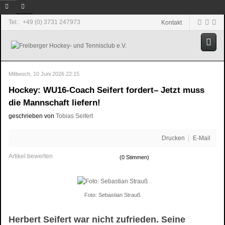
Tel.: +49 (0) 3731 247973
Kontakt
Mittwoch, 10 Juni 2026 22:15
Hockey: WU16-Coach Seifert fordert– Jetzt muss
die Mannschaft liefern!
geschrieben von
Tobias Seifert
Drucken
E-Mail
Artikel bewerten
(0 Stimmen)
Foto: Sebastian Strauß
Herbert Seifert war nicht zufrieden. Seine