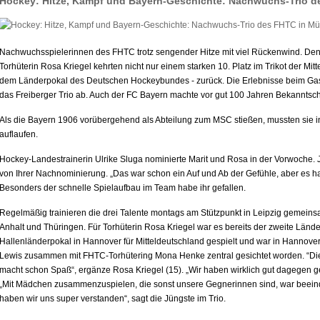
Hockey: Hitze, Kampf und Bayern-Geschichte: Nachwuchs-Trio 
Nachwuchsspielerinnen des FHTC trotz sengender Hitze mit viel Rückenwind. Denn
Torhüterin Rosa Kriegel kehrten nicht nur einem starken 10. Platz im Trikot der M
dem Länderpokal des Deutschen Hockeybundes - zurück. Die Erlebnisse beim Ga
das Freiberger Trio ab. Auch der FC Bayern machte vor gut 100 Jahren Bekanntsc
Als die Bayern 1906 vorübergehend als Abteilung zum MSC stießen, mussten sie i
auflaufen.
Hockey-Landestrainerin Ulrike Sluga nominierte Marit und Rosa in der Vorwoche. J
von Ihrer Nachnominierung. „Das war schon ein Auf und Ab der Gefühle, aber es hat 
Besonders der schnelle Spielaufbau im Team habe ihr gefallen.
Regelmäßig trainieren die drei Talente montags am Stützpunkt in Leipzig gemein
Anhalt und Thüringen. Für Torhüterin Rosa Kriegel war es bereits der zweite Lände
Hallenländerpokal in Hannover für Mitteldeutschland gespielt und war in Hannov
Lewis zusammen mit FHTC-Torhütering Mona Henke zentral gesichtet worden. “Di
macht schon Spaß“, ergänze Rosa Kriegel (15). „Wir haben wirklich gut dagegen geh
„Mit Mädchen zusammenzuspielen, die sonst unsere Gegnerinnen sind, war beein
haben wir uns super verstanden“, sagt die Jüngste im Trio.