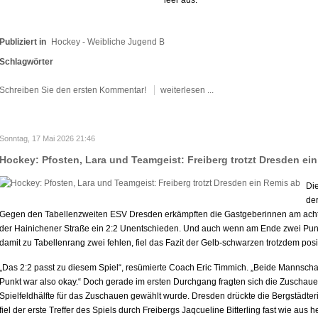
Publiziert in
Hockey - Weibliche Jugend B
Schlagwörter
Schreiben Sie den ersten Kommentar!
weiterlesen ...
Sonntag, 17 Mai 2026 21:46
Hockey: Pfosten, Lara und Teamgeist: Freiberg trotzt Dresden ei
Di
de
Gegen den Tabellenzweiten ESV Dresden erkämpften die Gastgeberinnen am acht
der Hainichener Straße ein 2:2 Unentschieden. Und auch wenn am Ende zwei Punk
damit zu Tabellenrang zwei fehlen, fiel das Fazit der Gelb-schwarzen trotzdem posi
„Das 2:2 passt zu diesem Spiel“, resümierte Coach Eric Timmich. „Beide Mannscha
Punkt war also okay.“ Doch gerade im ersten Durchgang fragten sich die Zuschauer 
Spielfeldhälfte für das Zuschauen gewählt wurde. Dresden drückte die Bergstädter
fiel der erste Treffer des Spiels durch Freibergs Jaqcueline Bitterling fast wie aus 