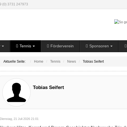
49 (0) 3731 247973
y
Tennis
Förderverein
Sponsoren
Aktuelle Seite:
Home
Tennis
News
Tobias Seifert
Tobias Seifert
Dienstag, 21 Juli 2026 21:01