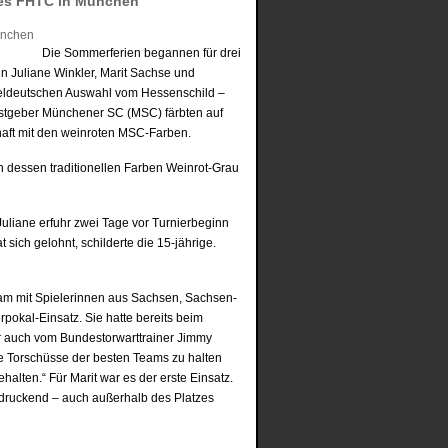
des FHTC in München
Die Sommerferien begannen für drei
 Juliane Winkler, Marit Sachse und
itteldeutschen Auswahl vom Hessenschild –
stgeber Münchener SC (MSC) färbten auf
haft mit den weinroten MSC-Farben.
n dessen traditionellen Farben Weinrot-Grau
uliane erfuhr zwei Tage vor Turnierbeginn
sich gelohnt, schilderte die 15-jährige.
sam mit Spielerinnen aus Sachsen, Sachsen-
rpokal-Einsatz. Sie hatte bereits beim
er auch vom Bundestorwarttrainer Jimmy
e Torschüsse der besten Teams zu halten
alten.“ Für Marit war es der erste Einsatz.
druckend – auch außerhalb des Platzes