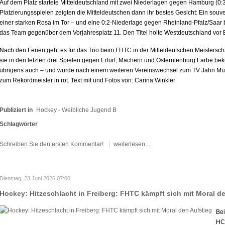
Auf dem Platz startete Mitteldeutschland mit zwei Niederlagen gegen Hamburg (0:
Platzierungsspielen zeigten die Mitteldeutschen dann ihr bestes Gesicht: Ein sou
einer starken Rosa im Tor – und eine 0:2-Niederlage gegen Rheinland-Pfalz/Saar
das Team gegenüber dem Vorjahresplatz 11. Den Titel holte Westdeutschland vor 
Nach den Ferien geht es für das Trio beim FHTC in der Mitteldeutschen Meisterscha
sie in den letzten drei Spielen gegen Erfurt, Machern und Osternienburg Farbe bek
übrigens auch – und wurde nach einem weiteren Vereinswechsel zum TV Jahn Mü
zum Rekordmeister in rot. Text mit und Fotos von: Carina Winkler
Publiziert in
Hockey - Weibliche Jugend B
Schlagwörter
Schreiben Sie den ersten Kommentar!
weiterlesen ...
Dienstag, 23 Juni 2026 07:00
Hockey: Hitzeschlacht in Freiberg: FHTC kämpft sich mit Moral d
Bei
HCL