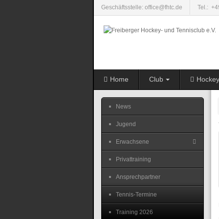
Geschäftsstelle: office@fhtc.de
Tel.: +
Home
Club
Hocke
News
Jugend
Erwachsene
Privattraining
Ansprechpartner
Tennis-Termine
Training 2026